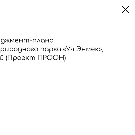
еджмент-плана
риродного парка «Уч Энмек»,
ай (Проект ПРООН)