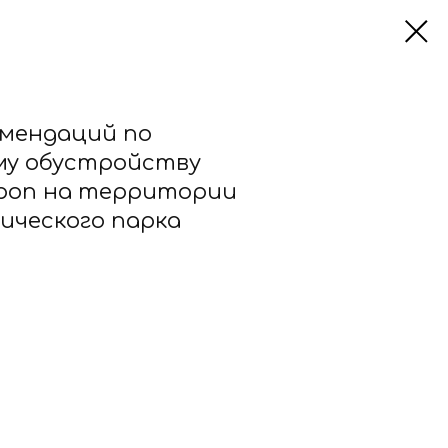
омендаций по
у обустройству
троп на территории
ического парка